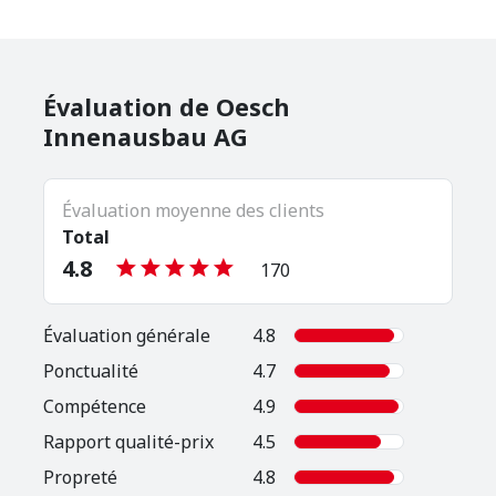
Évaluation de Oesch
Innenausbau AG
Évaluation moyenne des clients
Total
4.8
170
Évaluation générale
4.8
Ponctualité
4.7
Compétence
4.9
Rapport qualité-prix
4.5
Propreté
4.8