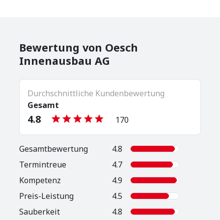
Bewertung von Oesch
Innenausbau AG
Durchschnittliche Kundenbewertung
Gesamt
4.8
170
Gesamt­bewertung
4.8
Termintreue
4.7
Kompetenz
4.9
Preis-Leistung
4.5
Sauberkeit
4.8