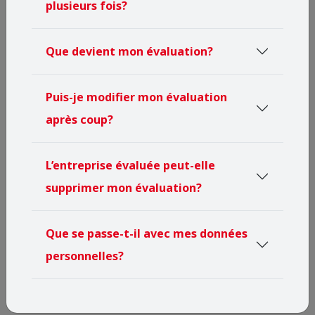
plusieurs fois?
facture une carte d'enquête CertiQua. Le
client évalue la prestation en donnant des
Que devient mon évaluation?
notes de "très bon" à "mauvais".
L'évaluation elle-même ne prend que quelques minutes.
Puis-je modifier mon évaluation
Ensuite, le client envoie la carte préaffranchie par la
après coup?
poste à CertiQua. Vous pouvez également soumettre
l'évaluation en ligne avec le lien / code QR fourni par
l'entreprise.
L’entreprise évaluée peut-elle
supprimer mon évaluation?
Évaluation par courrier
Que se passe-t-il avec mes données
personnelles?
Évaluation en ligne