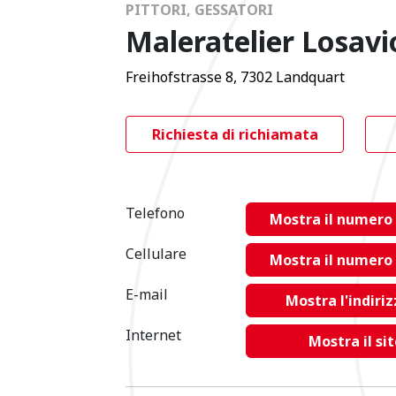
PITTORI, GESSATORI
Maleratelier Losavi
Freihofstrasse 8, 7302 Landquart
Richiesta di richiamata
Telefono
Mostra il numero 
Cellulare
Mostra il numero 
E-mail
Mostra l'indiri
Internet
Mostra il si