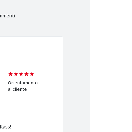
ommenti
Orientamento
al cliente
Räss!