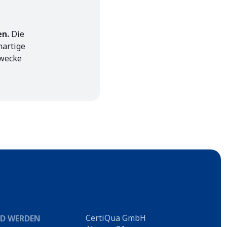
en.
Die
nartige
zwecke
CertiQua GmbH
ED WERDEN