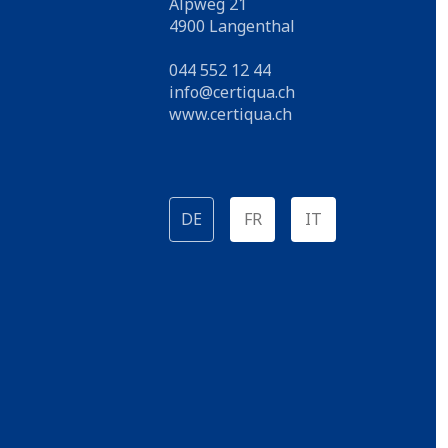
Alpweg 21
4900 Langenthal
044 552 12 44
info@certiqua.ch
www.certiqua.ch
DE
FR
IT