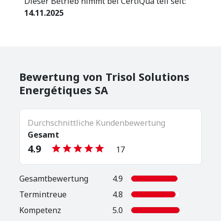
Dieser Betrieb nimmt bei CertiQua teil seit:
14.11.2025
Bewertung von Trisol Solutions
Energétiques SA
Durchschnittliche Kundenbewertung
Gesamt
4.9
17
Gesamt­bewertung
4.9
Termintreue
4.8
Kompetenz
5.0